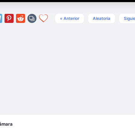
« Anterior
Aleatoria
Sigui
cámara