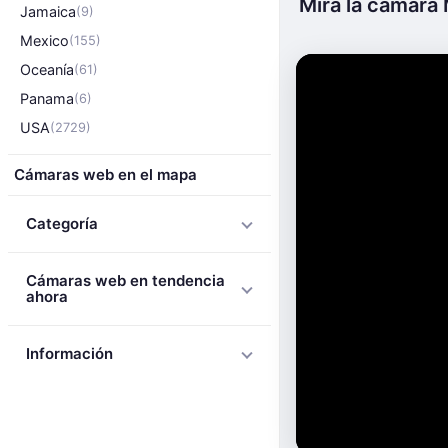
Mira la cámara 
Jamaica
(9)
Mexico
(155)
Oceanía
(61)
Panama
(6)
USA
(2729)
Cámaras web en el mapa
Categoría
Cámaras web en tendencia
ahora
Información