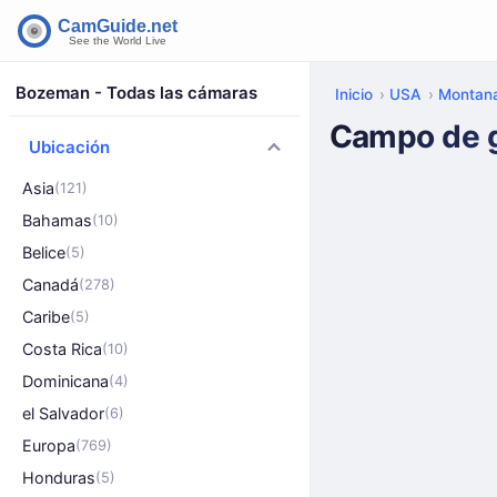
Bozeman - Todas las cámaras
Inicio
USA
Montan
Campo de go
Ubicación
Asia
(121)
Bahamas
(10)
Belice
(5)
Canadá
(278)
Caribe
(5)
Costa Rica
(10)
Dominicana
(4)
el Salvador
(6)
Europa
(769)
Honduras
(5)