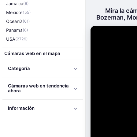
Jamaica
(9)
Mira la cá
Mexico
(155)
Bozeman, Monta
Oceanía
(61)
Panama
(6)
USA
(2729)
Cámaras web en el mapa
Categoría
Cámaras web en tendencia
ahora
Información