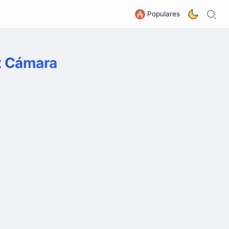
B
G
Populares
rt Cámara