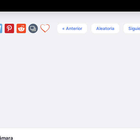
« Anterior
Aleatoria
Sigui
cámara