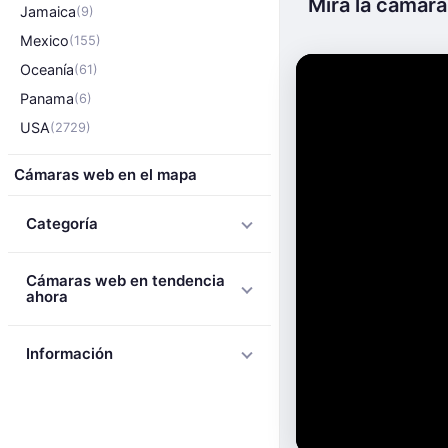
Mira la cámar
Jamaica
(9)
Mexico
(155)
Oceanía
(61)
Panama
(6)
USA
(2729)
Cámaras web en el mapa
Categoría
Cámaras web en tendencia
ahora
Información