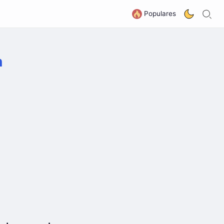
B
G
Populares
n