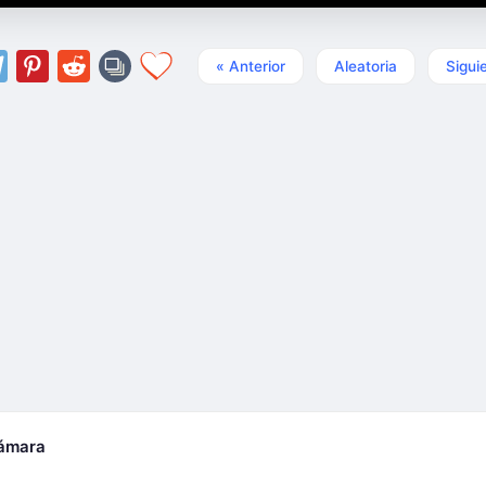
« Anterior
Aleatoria
Sigui
cámara