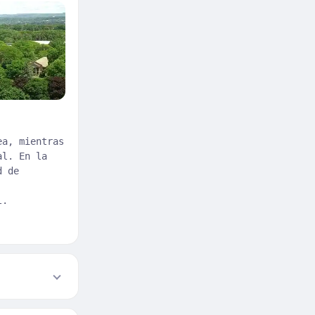
ea, mientras
al. En la
d de
l.