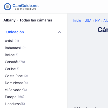
Albany - Todas las cámaras
Inicio
USA
NY
Al
Cá
Ubicación
Asia
(121)
Bahamas
(10)
Belice
(5)
Canadá
(278)
Caribe
(5)
Costa Rica
(10)
Dominicana
(4)
el Salvador
(6)
Europa
(769)
Honduras
(5)