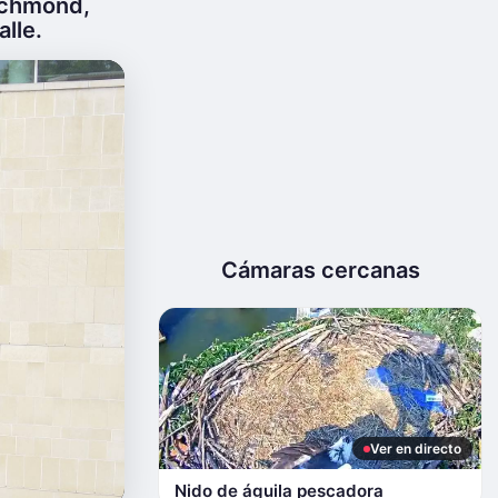
Richmond,
alle.
Cámaras cercanas
Ver en directo
Nido de águila pescadora