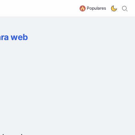
B
G
Populares
ara web