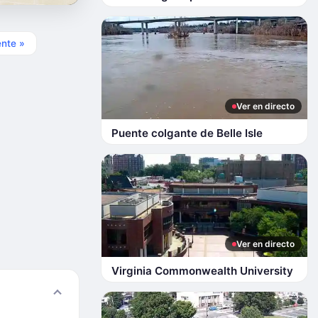
ente »
Ver en directo
Puente colgante de Belle Isle
Ver en directo
Virginia Commonwealth University