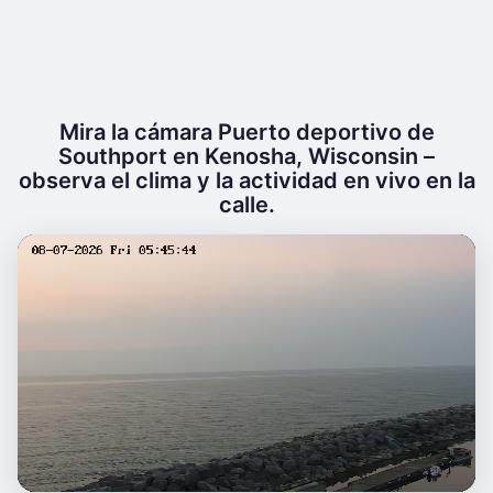
Mira la cámara Puerto deportivo de
Southport en Kenosha, Wisconsin –
observa el clima y la actividad en vivo en la
calle.