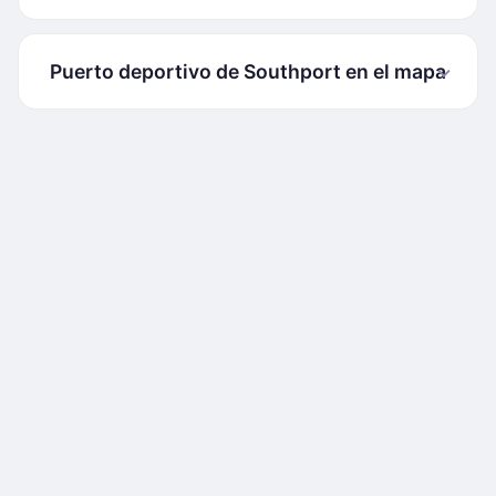
Puerto deportivo de Southport en el mapa