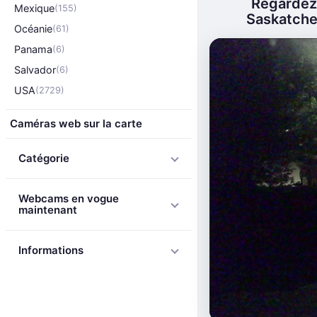
Regardez 
Mexique
(155)
Saskatchew
Océanie
(61)
Panama
(6)
Salvador
(6)
USA
(2729)
Caméras web sur la carte
Catégorie
Webcams en vogue
maintenant
Informations