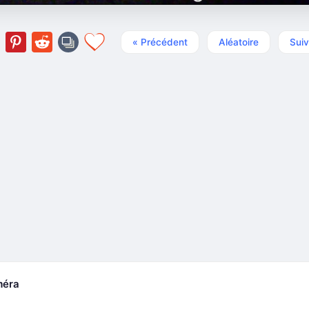
« Précédent
Aléatoire
Suiv
méra