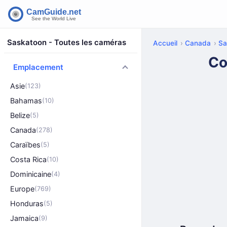
Saskatoon - Toutes les caméras
Accueil
Canada
Sa
Co
Emplacement
Asie
(123)
Bahamas
(10)
Belize
(5)
Canada
(278)
Caraïbes
(5)
Costa Rica
(10)
Dominicaine
(4)
Europe
(769)
Honduras
(5)
Jamaica
(9)