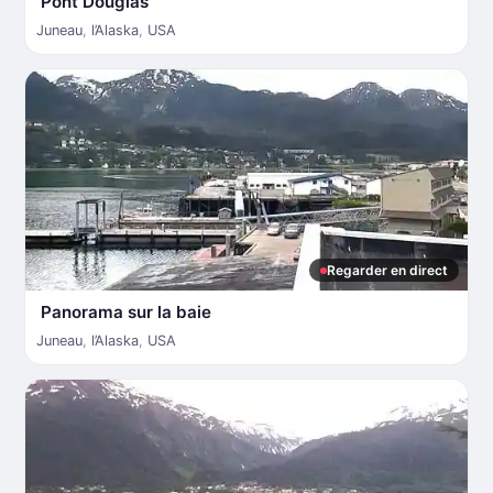
Pont Douglas
Juneau
,
l’Alaska
,
USA
Regarder en direct
Panorama sur la baie
Juneau
,
l’Alaska
,
USA