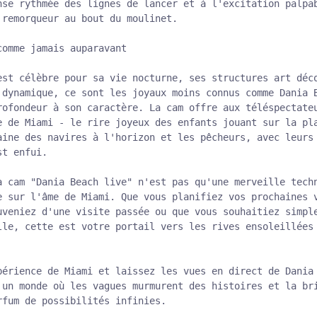
nse rythmée des lignes de lancer et à l'excitation palpa
 remorqueur au bout du moulinet.
comme jamais auparavant
est célèbre pour sa vie nocturne, ses structures art déc
 dynamique, ce sont les joyaux moins connus comme Dania 
rofondeur à son caractère. La cam offre aux téléspectate
e de Miami - le rire joyeux des enfants jouant sur la pl
aine des navires à l'horizon et les pêcheurs, avec leurs
st enfui.
a cam "Dania Beach live" n'est pas qu'une merveille tech
e sur l'âme de Miami. Que vous planifiez vos prochaines 
uveniez d'une visite passée ou que vous souhaitiez simpl
lle, cette est votre portail vers les rives ensoleillées
périence de Miami et laissez les vues en direct de Dania
 un monde où les vagues murmurent des histoires et la br
rfum de possibilités infinies.