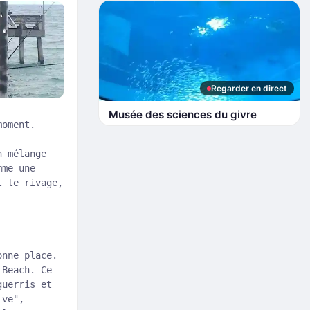
Regarder en direct
Musée des sciences du givre
moment.
n mélange
mme une
t le rivage,
onne place.
 Beach. Ce
guerris et
ive",