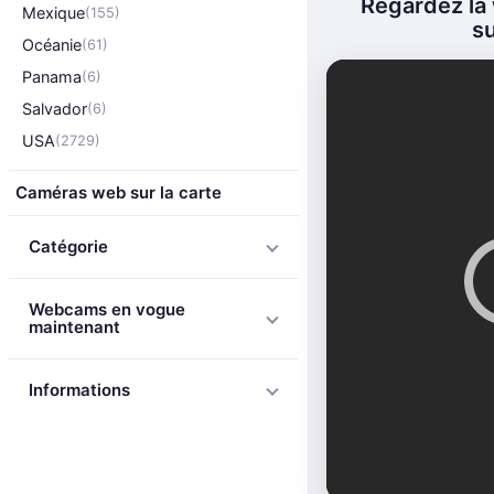
Regardez la 
Mexique
(155)
su
Océanie
(61)
Panama
(6)
Salvador
(6)
USA
(2729)
Caméras web sur la carte
Catégorie
Webcams en vogue
maintenant
Informations