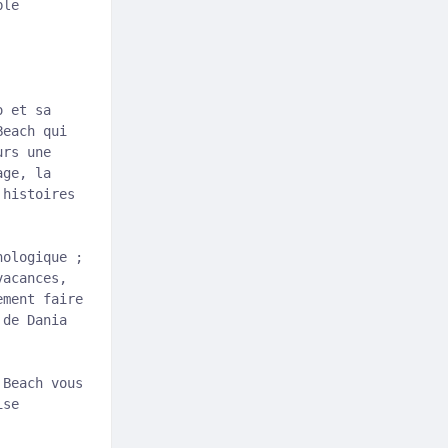
ble
o et sa
Beach qui
urs une
age, la
 histoires
nologique ;
vacances,
ement faire
 de Dania
 Beach vous
ise