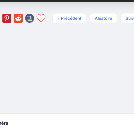
« Précédent
Aléatoire
Suiv
méra