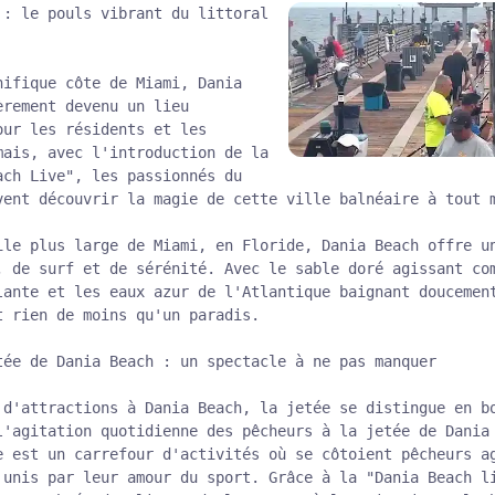
 : le pouls vibrant du littoral
nifique côte de Miami, Dania
èrement devenu un lieu
our les résidents et les
mais, avec l'introduction de la
ach Live", les passionnés du
vent découvrir la magie de cette ville balnéaire à tout 
ile plus large de Miami, en Floride, Dania Beach offre u
, de surf et de sérénité. Avec le sable doré agissant co
lante et les eaux azur de l'Atlantique baignant doucemen
t rien de moins qu'un paradis.
tée de Dania Beach : un spectacle à ne pas manquer
 d'attractions à Dania Beach, la jetée se distingue en b
l'agitation quotidienne des pêcheurs à la jetée de Dania
e est un carrefour d'activités où se côtoient pêcheurs a
 unis par leur amour du sport. Grâce à la "Dania Beach l