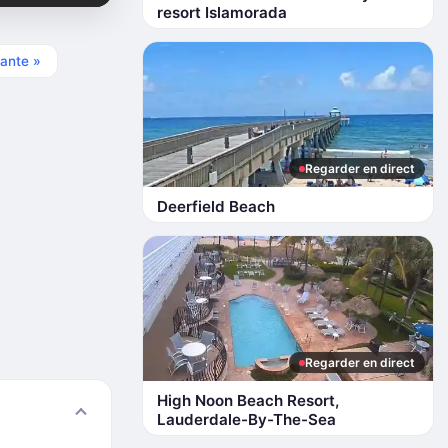
resort Islamorada
ante »
Regarder en direct
Deerfield Beach
Regarder en direct
High Noon Beach Resort,
Lauderdale-By-The-Sea