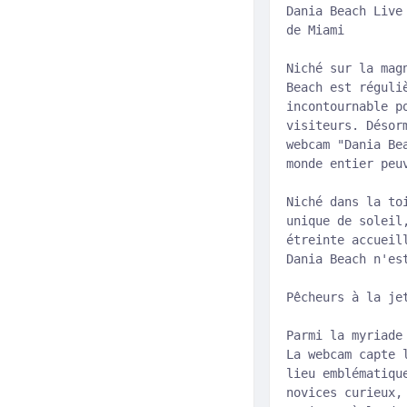
Dania Beach Live
de Miami
Niché sur la mag
Beach est réguli
incontournable p
visiteurs. Désor
webcam "Dania Be
monde entier peu
Niché dans la to
unique de soleil
étreinte accueil
Dania Beach n'es
Pêcheurs à la je
Parmi la myriade
La webcam capte 
lieu emblématiqu
novices curieux,