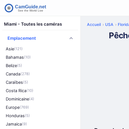
Miami - Toutes les caméras
Accueil
USA
Florid
Pêch
Emplacement
Asie
(121)
Bahamas
(10)
Belize
(5)
Canada
(278)
Caraïbes
(5)
Costa Rica
(10)
Dominicaine
(4)
Europe
(769)
Honduras
(5)
Jamaica
(9)