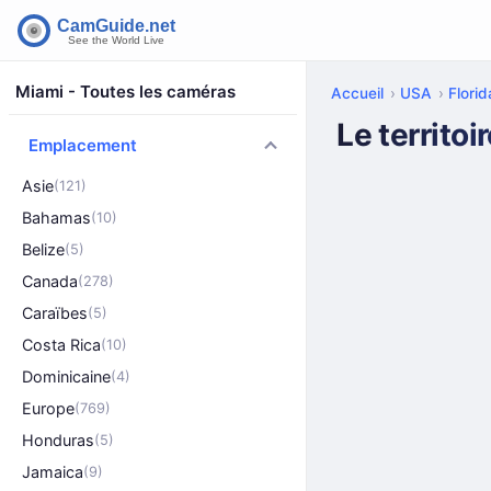
Miami - Toutes les caméras
Accueil
USA
Florid
Le territoi
Emplacement
Asie
(121)
Bahamas
(10)
Belize
(5)
Canada
(278)
Caraïbes
(5)
Costa Rica
(10)
Dominicaine
(4)
Europe
(769)
Honduras
(5)
Jamaica
(9)