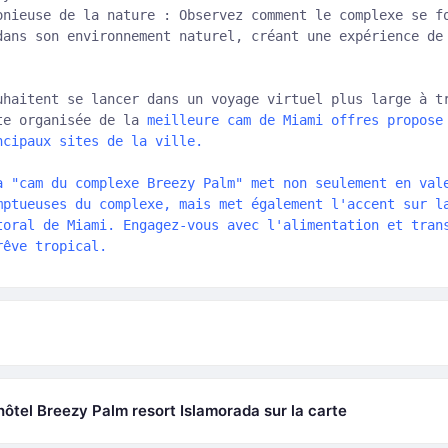
onieuse de la nature : Observez comment le complexe se f
dans son environnement naturel, créant une expérience de
uhaitent se lancer dans un voyage virtuel plus large à t
te organisée de la
meilleure cam de Miami
offres propose 
ncipaux sites de la ville.
a "cam du complexe Breezy Palm" met non seulement en val
mptueuses du complexe, mais met également l'accent sur l
toral de Miami. Engagez-vous avec l'alimentation et tran
rêve tropical.
l’hôtel Breezy Palm resort Islamorada sur la carte