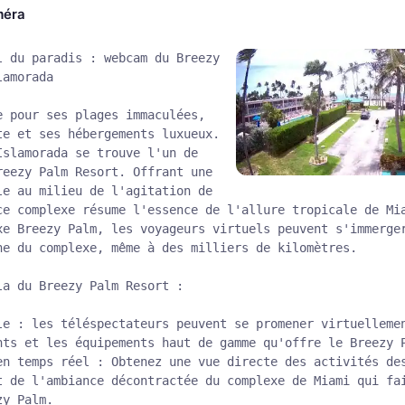
méra
l du paradis : webcam du Breezy
lamorada
e pour ses plages immaculées,
te et ses hébergements luxueux.
Islamorada se trouve l'un de
reezy Palm Resort. Offrant une
le au milieu de l'agitation de
ce complexe résume l'essence de l'allure tropicale de Mi
xe Breezy Palm, les voyageurs virtuels peuvent s'immerge
ne du complexe, même à des milliers de kilomètres.
la du Breezy Palm Resort :
le : les téléspectateurs peuvent se promener virtuelleme
nts et les équipements haut de gamme qu'offre le Breezy 
en temps réel : Obtenez une vue directe des activités de
t de l'ambiance décontractée du complexe de Miami qui fa
zy Palm.