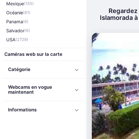
Mexique
(155)
Regardez l
Océanie
(61)
Islamorada à 
Panama
(6)
Salvador
(6)
USA
(2729)
Caméras web sur la carte
Catégorie
Webcams en vogue
maintenant
Informations