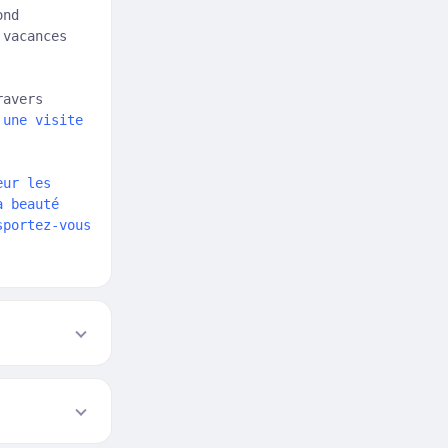
ond
 vacances
ravers
une visite
eur les
a beauté
sportez-vous