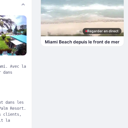
Regarder en direct
Miami Beach depuis le front de mer
ami. Avec la
r dans
nt dans les
Palm Resort.
s clients,
it la