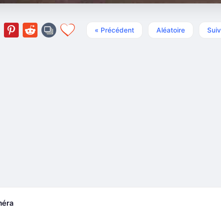
« Précédent
Aléatoire
Suiv
méra