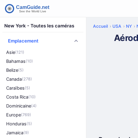
New York - Toutes les caméras
Accueil
USA
NY
Aérod
Emplacement
Asie
(121)
Bahamas
(10)
Belize
(5)
Canada
(278)
Caraïbes
(5)
Costa Rica
(10)
Dominicaine
(4)
Europe
(769)
Honduras
(5)
Jamaica
(9)