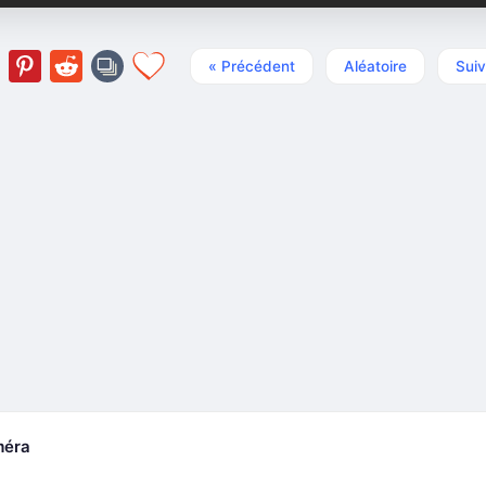
« Précédent
Aléatoire
Suiv
méra