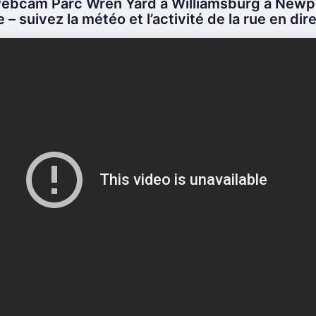
webcam Parc Wren Yard à Williamsburg à Newp
e – suivez la météo et l’activité de la rue en dir