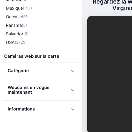
Regardez la 
Virgini
Mexique
(155)
Océanie
(61)
Panama
(6)
Salvador
(6)
USA
(2729)
Caméras web sur la carte
Catégorie
Webcams en vogue
maintenant
Informations