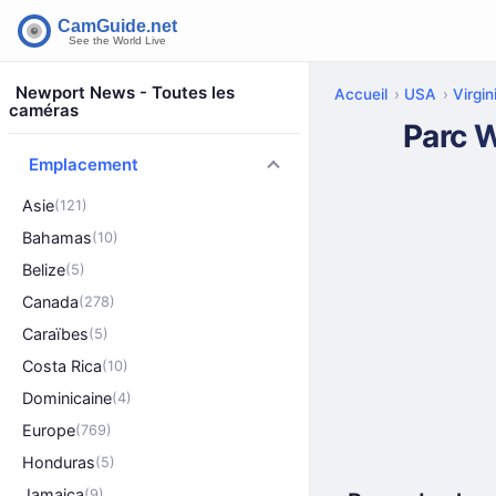
Newport News - Toutes les
Accueil
USA
Virgin
caméras
Parc 
Emplacement
Asie
(121)
Bahamas
(10)
Belize
(5)
Canada
(278)
Caraïbes
(5)
Costa Rica
(10)
Dominicaine
(4)
Europe
(769)
Honduras
(5)
Jamaica
(9)