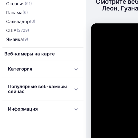
Смотрите веб
Океания
(61)
Леон, Гуан
Панама
(6)
Сальвадор
(6)
США
(2729)
Ямайка
(9)
Веб-камеры на карте
Категория
Популярные веб-камеры
сейчас
Информация