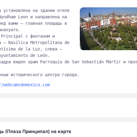
а установлена на здании отеля
Wyndham Leon и направлена на
ред вами — главная площадь в
анахуато.
 Principal с фонтаном и
а — Basílica Metropolitana de
ntísima de la Luz, слева —
Ayuntamiento de León.
кадра виден храм Parroquia de San Sebastián Mártir и про
знью исторического центра города.
//webcamsdemexico.com
а
ь (Плаза Принципал) на карте