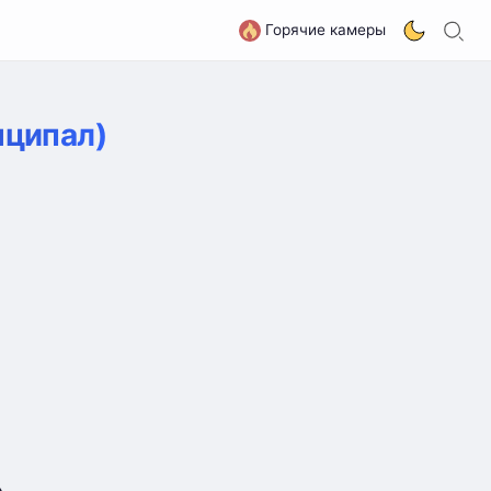
П
G
Горячие камеры
нципал)