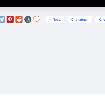
« Пред
Случайная
Сле