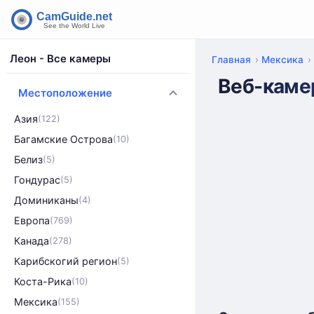
Леон - Все камеры
Главная
Мексика
Веб-каме
Местоположение
Азия
(122)
Багамские Острова
(10)
Белиз
(5)
Гондурас
(5)
Доминиканы
(4)
Европа
(769)
Канада
(278)
Карибскогий регион
(5)
Коста-Рика
(10)
Мексика
(155)