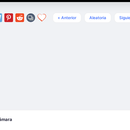
« Anterior
Aleatoria
Sigui
cámara