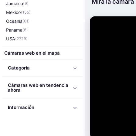
Mira la cámara 
Jamaica
(9)
Mexico
(155)
Oceanía
(61)
Panama
(6)
USA
(2729)
Cámaras web en el mapa
Categoría
Cámaras web en tendencia
ahora
Información