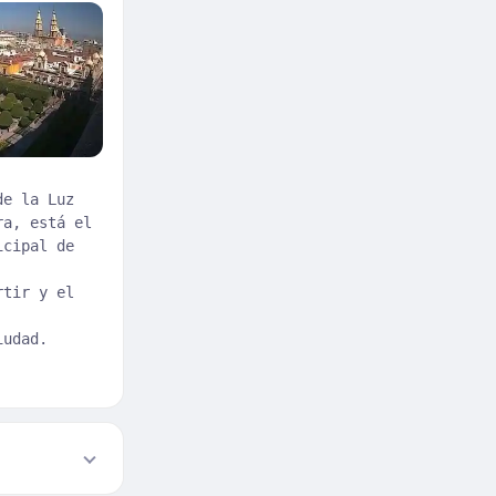
de la Luz
ra, está el
icipal de
rtir y el
iudad.