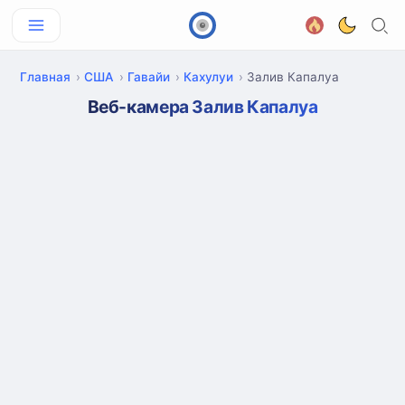
Главная
США
Гавайи
Кахулуи
Залив Капалуа
Веб-камера Залив Капалуа