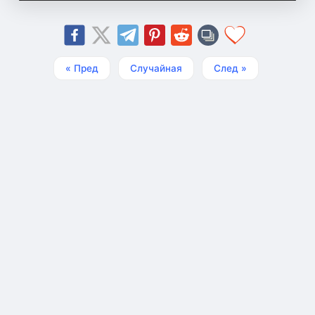
« Пред
Случайная
След »