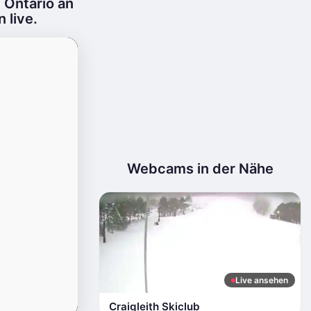
 Ontario an
 live.
Webcams in der Nähe
Live ansehen
Craigleith Skiclub