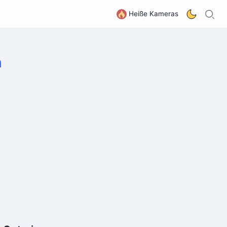
S
G
Heiße Kameras
n