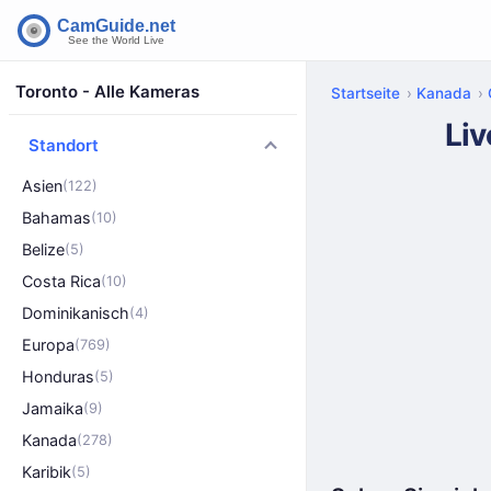
Toronto - Alle Kameras
Startseite
Kanada
Liv
Standort
Asien
(122)
Bahamas
(10)
Belize
(5)
Costa Rica
(10)
Dominikanisch
(4)
Europa
(769)
Honduras
(5)
Jamaika
(9)
Kanada
(278)
Karibik
(5)