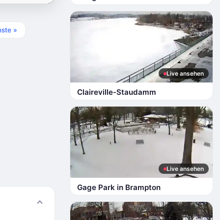
ste »
Live ansehen
Claireville-Staudamm
Live ansehen
Gage Park in Brampton