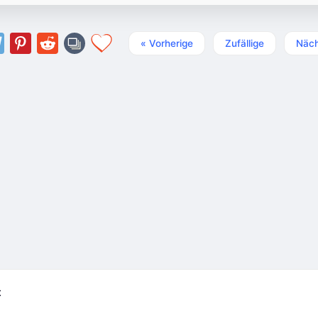
« Vorherige
Zufällige
Näch
t