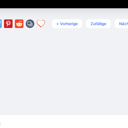
« Vorherige
Zufällige
Näch
t