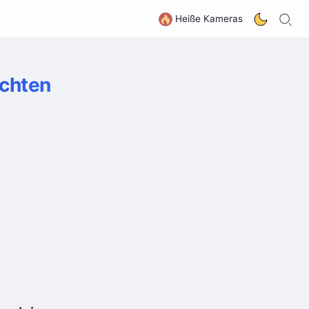
S
G
Heiße Kameras
ichten