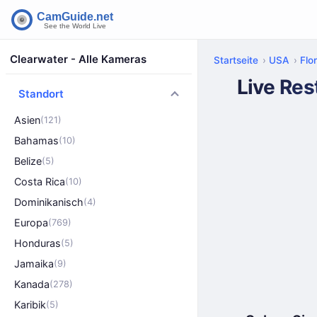
Clearwater - Alle Kameras
Startseite
USA
Flo
Live Res
Standort
Asien
(121)
Bahamas
(10)
Belize
(5)
Costa Rica
(10)
Dominikanisch
(4)
Europa
(769)
Honduras
(5)
Jamaika
(9)
Kanada
(278)
Karibik
(5)