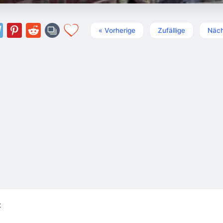
« Vorherige
Zufällige
Näch
t