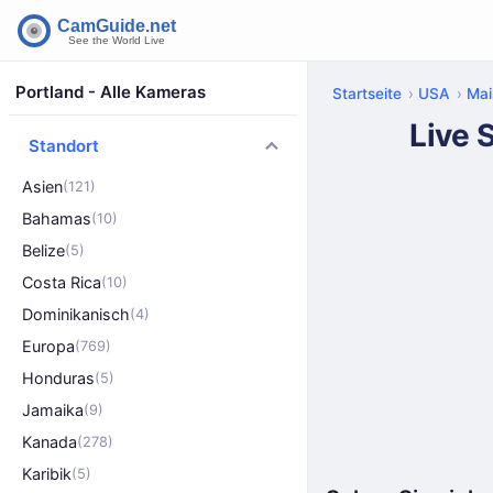
Portland - Alle Kameras
Startseite
USA
Mai
Live 
Standort
Asien
(121)
Bahamas
(10)
Belize
(5)
Costa Rica
(10)
Dominikanisch
(4)
Europa
(769)
Honduras
(5)
Jamaika
(9)
Kanada
(278)
Karibik
(5)