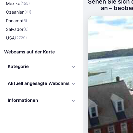
Sehen Sie sich
Mexiko
(155)
an – beoba
Ozeanien
(61)
Panama
(6)
Salvador
(6)
USA
(2729)
Webcams auf der Karte
Kategorie
Aktuell angesagte Webcams
Informationen