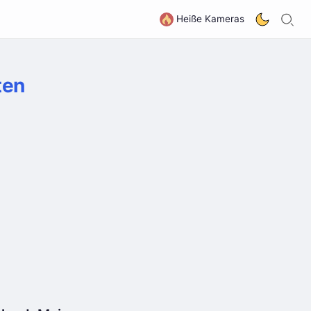
S
G
Heiße Kameras
ten