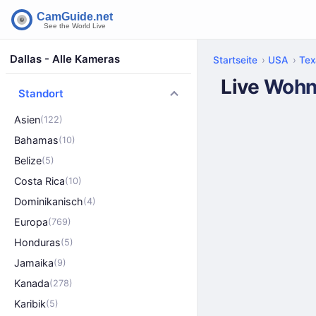
Dallas - Alle Kameras
Startseite
USA
Tex
Live Wohn
Standort
Asien
(122)
Bahamas
(10)
Belize
(5)
Costa Rica
(10)
Dominikanisch
(4)
Europa
(769)
Honduras
(5)
Jamaika
(9)
Kanada
(278)
Karibik
(5)