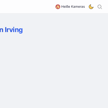
S
G
Heiße Kameras
 Irving