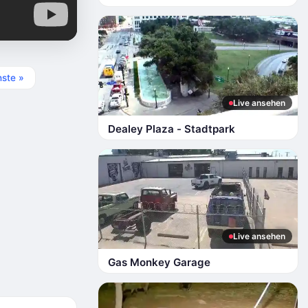
ste »
Live ansehen
Dealey Plaza - Stadtpark
Live ansehen
Gas Monkey Garage