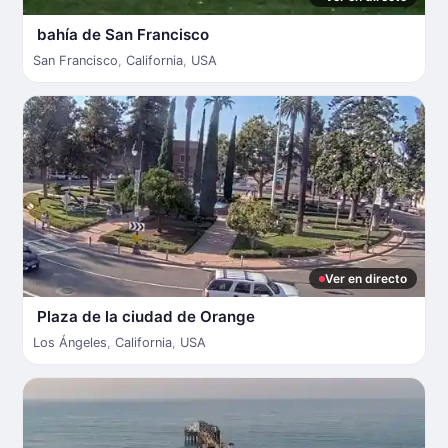
bahía de San Francisco
San Francisco
,
California
,
USA
Ver en directo
Plaza de la ciudad de Orange
Los Ángeles
,
California
,
USA