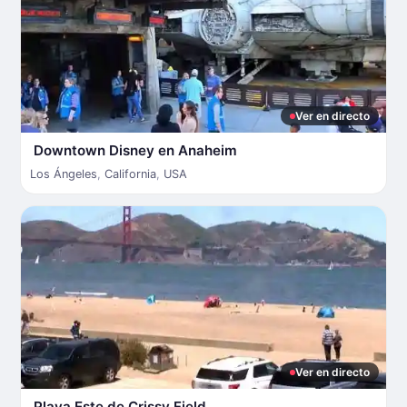
Ver en directo
Downtown Disney en Anaheim
Los Ángeles
,
California
,
USA
Ver en directo
Playa Este de Crissy Field