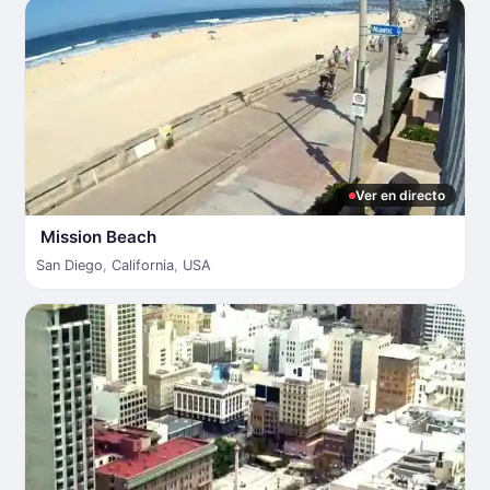
Ver en directo
Mission Beach
San Diego
,
California
,
USA