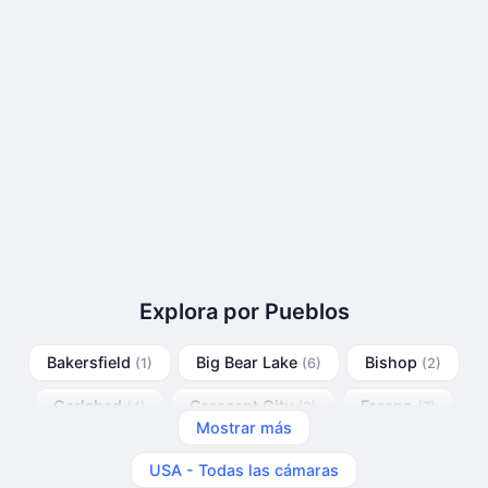
Explora por Pueblos
Bakersfield
Big Bear Lake
Bishop
(1)
(6)
(2)
Carlsbad
Crescent City
Fresno
(4)
(2)
(7)
Mostrar más
Lancaster
Los Ángeles
(2)
(84)
USA - Todas las cámaras