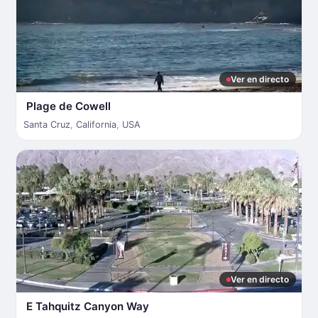
Ver en directo
Plage de Cowell
Santa Cruz
,
California
,
USA
Ver en directo
E Tahquitz Canyon Way