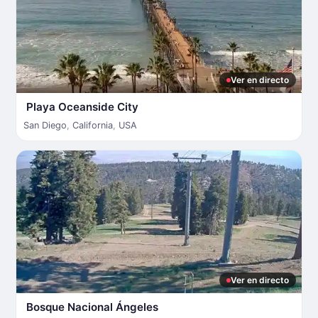
Ver en directo
Playa Oceanside City
San Diego
,
California
,
USA
Ver en directo
Bosque Nacional Ángeles