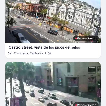
Ver en directo
Castro Street, vista de los picos gemelos
San Francisco
,
California
,
USA
Ver en directo