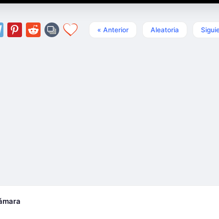
« Anterior
Aleatoria
Sigui
cámara