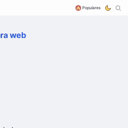
B
G
Populares
ara web