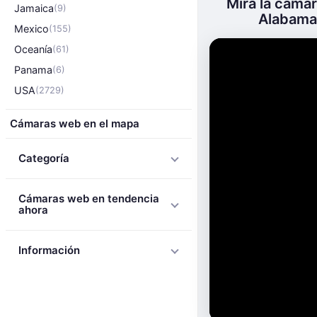
Mira la cáma
Jamaica
(9)
Alabama 
Mexico
(155)
Oceanía
(61)
Panama
(6)
USA
(2729)
Cámaras web en el mapa
Categoría
Cámaras web en tendencia
ahora
Información