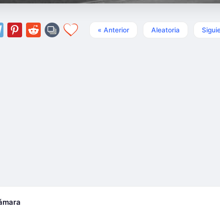
« Anterior
Aleatoria
Sigui
cámara