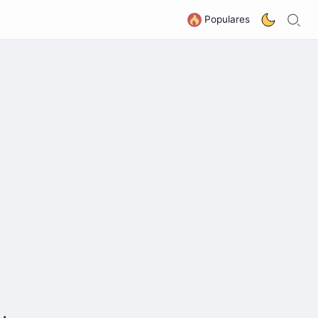
B
G
Populares
b