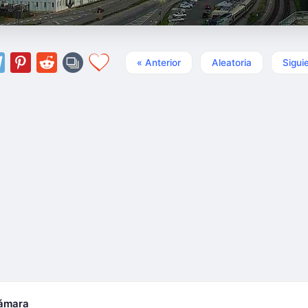
« Anterior
Aleatoria
Sigui
cámara