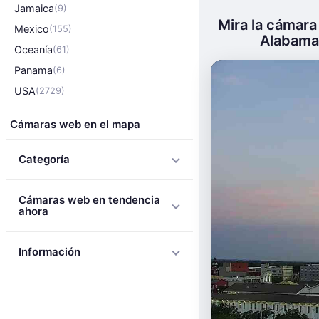
Jamaica
(9)
Mira la cámara
Mexico
(155)
Alabama 
Oceanía
(61)
Panama
(6)
USA
(2729)
Cámaras web en el mapa
Categoría
Cámaras web en tendencia
ahora
Información