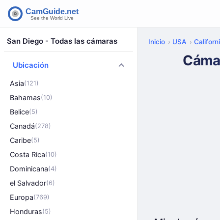
San Diego - Todas las cámaras
Inicio
USA
Californ
Cámar
Ubicación
Asia
(121)
Bahamas
(10)
Belice
(5)
Canadá
(278)
Caribe
(5)
Costa Rica
(10)
Dominicana
(4)
el Salvador
(6)
Europa
(769)
Honduras
(5)