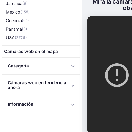
Mira la cámar
Jamaica
(9)
obs
Mexico
(155)
Oceanía
(61)
Panama
(6)
USA
(2729)
Cámaras web en el mapa
Categoría
Cámaras web en tendencia
ahora
Información