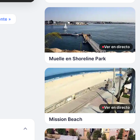
ente »
Ver en directo
Muelle en Shoreline Park
Ver en directo
Mission Beach