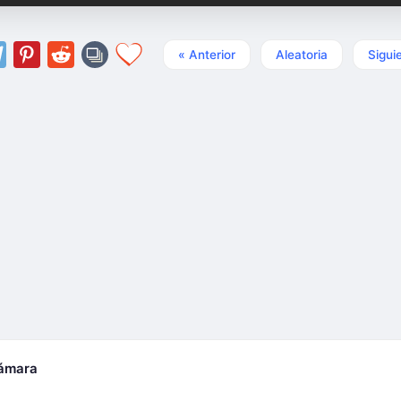
« Anterior
Aleatoria
Sigui
cámara