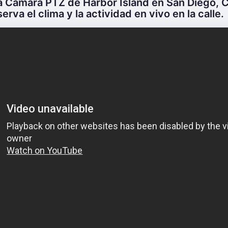
a Cámara PTZ de Harbor Island en San Diego, Ca
erva el clima y la actividad en vivo en la calle.