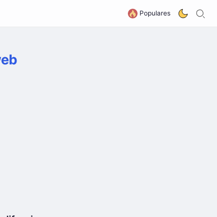
B
G
Populares
web