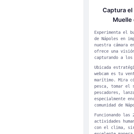
Captura el
Muelle 
Experimenta el b
de Nápoles en im
nuestra cámara e
ofrece una visió
capturando a los
Ubicada estratég
webcam es tu ven
marítimo. Mira c
pesca, tomar el 
pescadores, lanz
especialmente en
comunidad de Náp
Funcionando las 
actividades huma
con el clima, si
excelente manera