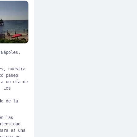
 Nápoles,
es, nuestra
co paseo
ra un día de
. Los
do de la
en las
ntensidad
mara es una
ya sea un