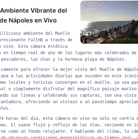
 Ambiente Vibrante del
de Nápoles en Vivo
ullicioso ambiente del Muelle
presionante FullHD a través de
n vivo. Esta cámara estática
n en tiempo real de uno de los lugares más celebrados de
 pescadores, las olas y la hermosa playa de Nápoles.
icamente para ofrecer la mejor vista del Muelle de Nápol
tana a las actividades diarias que suceden en este icóni
ómo locales y turistas convergen en el muelle, ya sea pa
sol o simplemente disfrutar del magnífico paisaje marino
ando sus líneas y celebrando sus capturas, son una vista
cantadora, ofreciendo un vistazo a un pasatiempo aprecia
oles.
24 horas del día, esta cámara en vivo no solo se centra 
nas. El suave flujo y reflujo de las olas, variando en i
rve como un fondo relajante. Y hablando del clima, la cá
 de observar condiciones meteorológicas en tiempo real, 