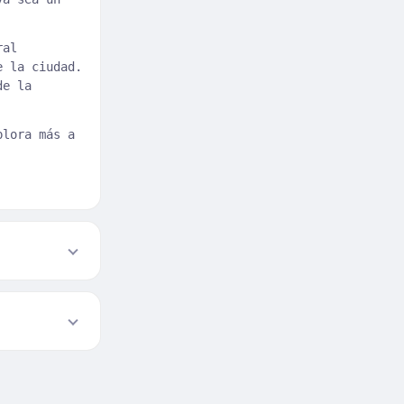
ral
e la ciudad.
de la
plora más a