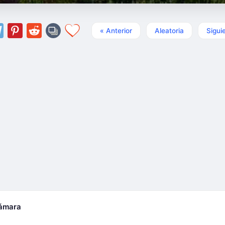
« Anterior
Aleatoria
Sigui
cámara