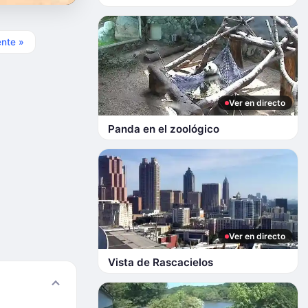
ente »
Ver en directo
Panda en el zoológico
Ver en directo
Vista de Rascacielos