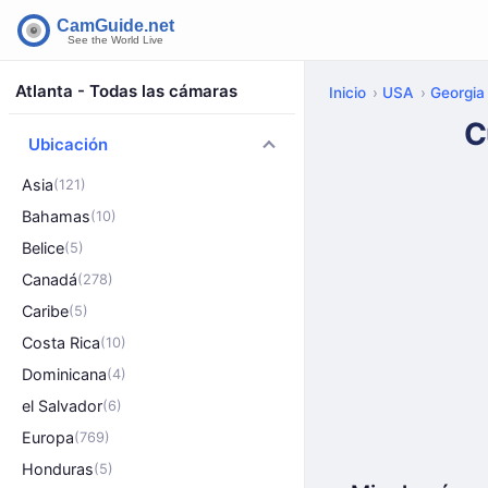
Atlanta - Todas las cámaras
Inicio
USA
Georgia
C
Ubicación
Asia
(121)
Bahamas
(10)
Belice
(5)
Canadá
(278)
Caribe
(5)
Costa Rica
(10)
Dominicana
(4)
el Salvador
(6)
Europa
(769)
Honduras
(5)