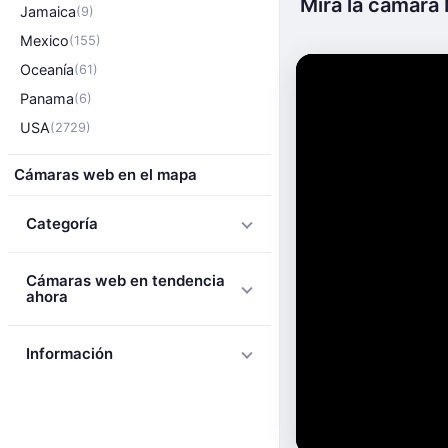
Mira la cámara
Jamaica
(9)
Mexico
(155)
Oceanía
(61)
Panama
(6)
USA
(2729)
Cámaras web en el mapa
Categoría
Cámaras web en tendencia
ahora
Información