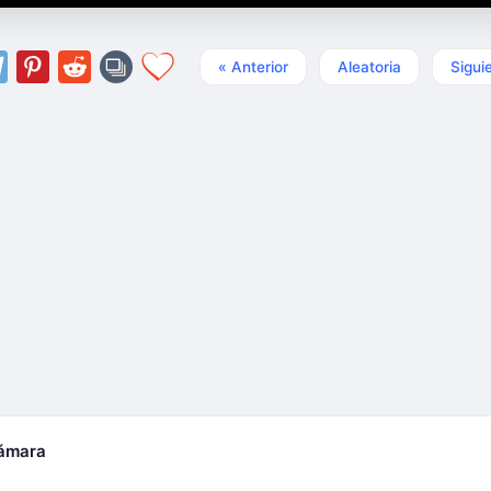
« Anterior
Aleatoria
Sigui
cámara