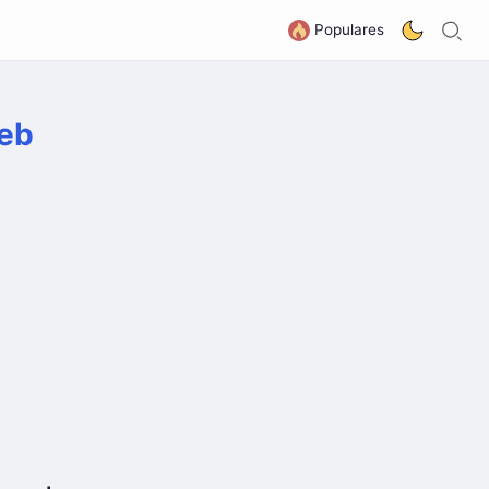
B
G
Populares
web