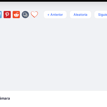
« Anterior
Aleatoria
Sigui
cámara