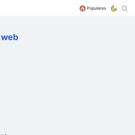
B
G
Populares
a web