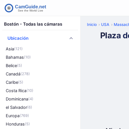
Bostón - Todas las cámaras
Inicio
USA
Massach
Plaza 
Ubicación
Asia
(121)
Bahamas
(10)
Belice
(5)
Canadá
(278)
Caribe
(5)
Costa Rica
(10)
Dominicana
(4)
el Salvador
(6)
Europa
(769)
Honduras
(5)