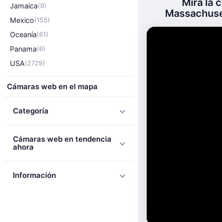
Mira la
Jamaica
(9)
Massachusett
Mexico
(155)
Oceanía
(61)
Panama
(6)
USA
(2729)
Cámaras web en el mapa
Categoría
Cámaras web en tendencia
ahora
Información