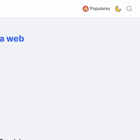
B
G
Populares
ra web