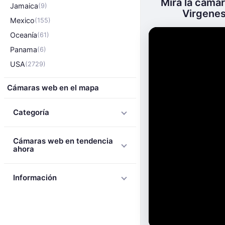
Mira la cámar
Jamaica
(9)
Virgenes 
Mexico
(155)
Oceanía
(61)
Panama
(6)
USA
(2729)
Cámaras web en el mapa
Categoría
Cámaras web en tendencia
ahora
Información