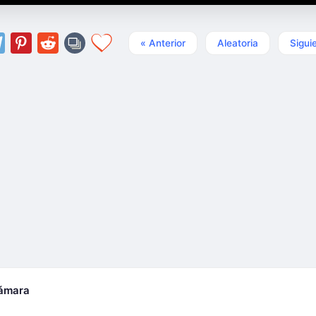
« Anterior
Aleatoria
Sigui
cámara