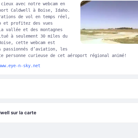
 cieux avec notre webcam en
port Caldwell à Boise, Idaho.
rations de vol en temps réel,
o et profitez des vues
la vallée et des montagnes
itué à seulement 30 miles du
Boise, cette webcam est
s passionnés d’aviation, les
te personne curieuse de cet aéroport régional animé!
www.eye-n-sky.net
well sur la carte