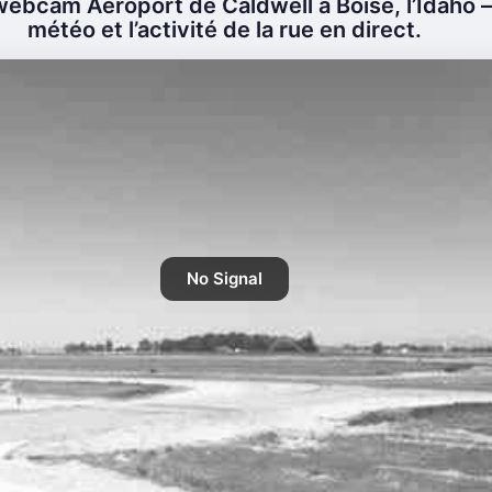
ebcam Aéroport de Caldwell à Boise, l’Idaho –
météo et l’activité de la rue en direct.
No Signal