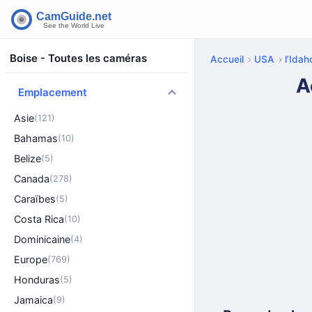
Boise - Toutes les caméras
Accueil
USA
l’Idah
A
Emplacement
Asie
(121)
Bahamas
(10)
Belize
(5)
Canada
(278)
Caraïbes
(5)
Costa Rica
(10)
Dominicaine
(4)
Europe
(769)
Honduras
(5)
Jamaica
(9)