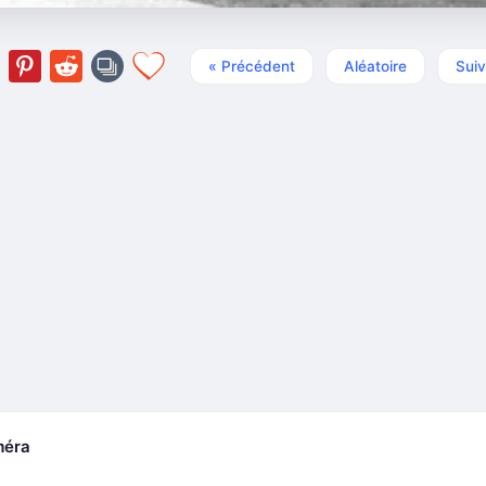
« Précédent
Aléatoire
Suiv
méra