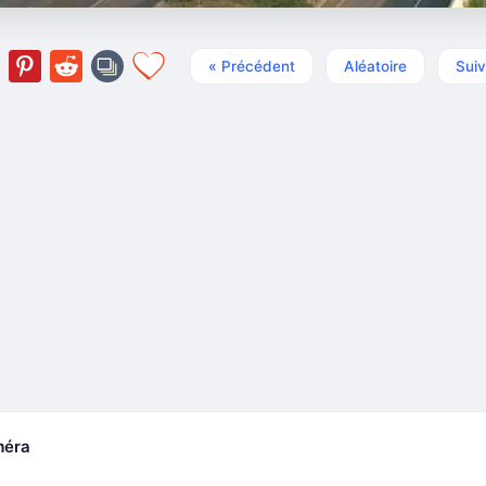
« Précédent
Aléatoire
Suiv
méra