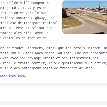
 installée à l’échangeur N
ontage Rd / US-77 près de
 est orientée vers le sud.
 célèbre Monarch Highway, une
rtant axe de transport régional
ntre du Texas et reliant des
commerciales clés, avec un
e véhicules de fret et de
age se trouve Starbucks, ainsi que les hôtels Hampton In
riott Inn & Suites Waco North. Au loin, une vue panorami
ouvre avec son paysage urbain et ses infrastructures.
s réel le trafic routier, la vie quotidienne du quartier
de l’un des principaux pôles de transport de Waco.
www.windy.com/