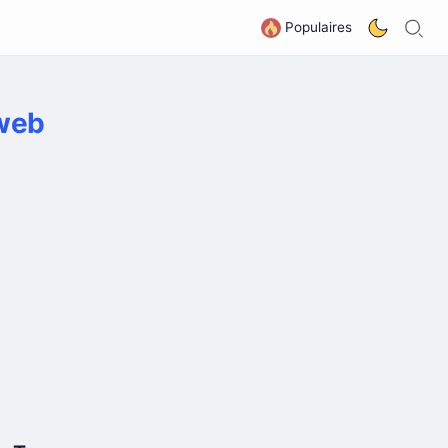
R
G
Populaires
 web