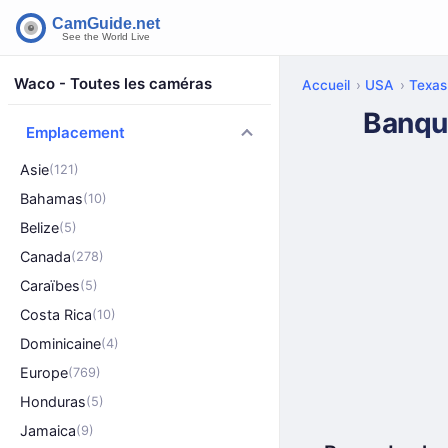
Waco - Toutes les caméras
Accueil
USA
Texas
Banqu
Emplacement
Asie
(121)
Bahamas
(10)
Belize
(5)
Canada
(278)
Caraïbes
(5)
Costa Rica
(10)
Dominicaine
(4)
Europe
(769)
Honduras
(5)
Jamaica
(9)