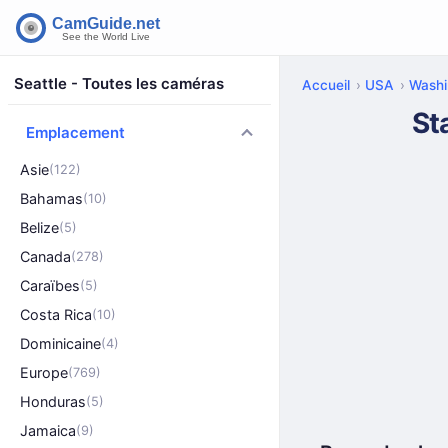
Seattle - Toutes les caméras
Accueil
USA
Washi
St
Emplacement
Asie
(122)
Bahamas
(10)
Belize
(5)
Canada
(278)
Caraïbes
(5)
Costa Rica
(10)
Dominicaine
(4)
Europe
(769)
Honduras
(5)
Jamaica
(9)