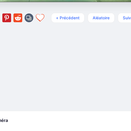
« Précédent
Aléatoire
Suiv
méra