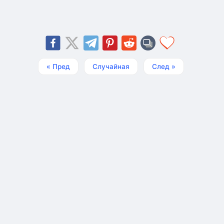
« Пред
Случайная
След »