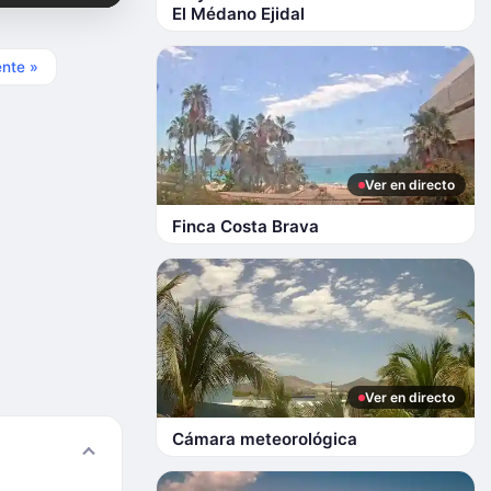
El Médano Ejidal
ente »
Ver en directo
Finca Costa Brava
Ver en directo
Cámara meteorológica