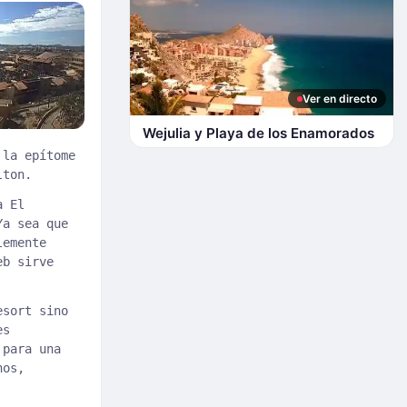
Ver en directo
Wejulia y Playa de los Enamorados
 la epítome
lton.
a El
Ya sea que
lemente
eb sirve
esort sino
es
 para una
nos,