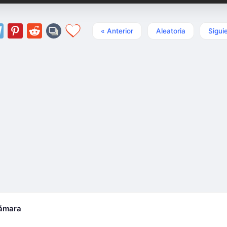
« Anterior
Aleatoria
Sigui
cámara