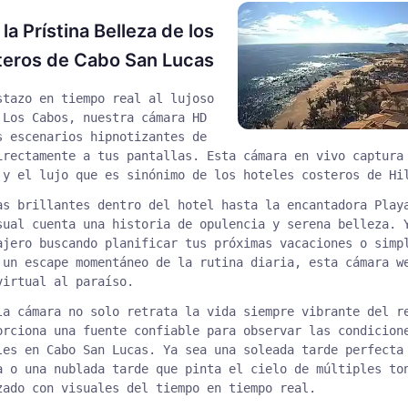
a Prístina Belleza de los
teros de Cabo San Lucas
stazo en tiempo real al lujoso
 Los Cabos, nuestra cámara HD
s escenarios hipnotizantes de
irectamente a tus pantallas. Esta cámara en vivo captura
 y el lujo que es sinónimo de los hoteles costeros de Hi
as brillantes dentro del hotel hasta la encantadora Play
sual cuenta una historia de opulencia y serena belleza. 
ajero buscando planificar tus próximas vacaciones o simp
 un escape momentáneo de la rutina diaria, esta cámara w
virtual al paraíso.
la cámara no solo retrata la vida siempre vibrante del r
orciona una fuente confiable para observar las condicion
les en Cabo San Lucas. Ya sea una soleada tarde perfecta
a o una nublada tarde que pinta el cielo de múltiples to
zado con visuales del tiempo en tiempo real.