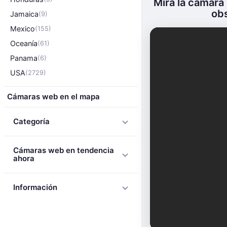
Mira la cámara
obs
Jamaica
(9)
Mexico
(155)
Oceanía
(61)
Panama
(6)
USA
(2729)
Cámaras web en el mapa
Categoría
Cámaras web en tendencia
ahora
Información