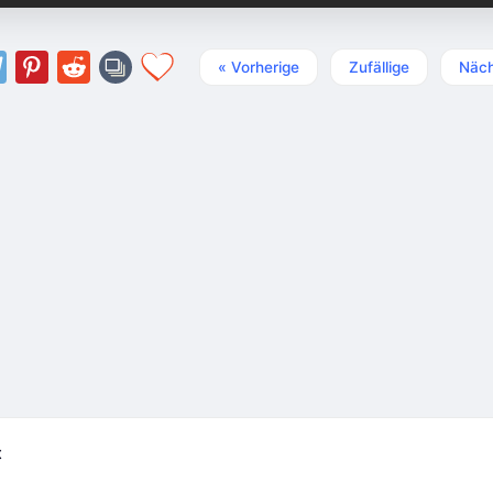
« Vorherige
Zufällige
Näch
t