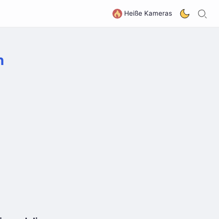
S
G
Heiße Kameras
n