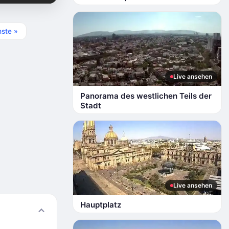
ste »
Live ansehen
Panorama des westlichen Teils der
Stadt
Live ansehen
Hauptplatz