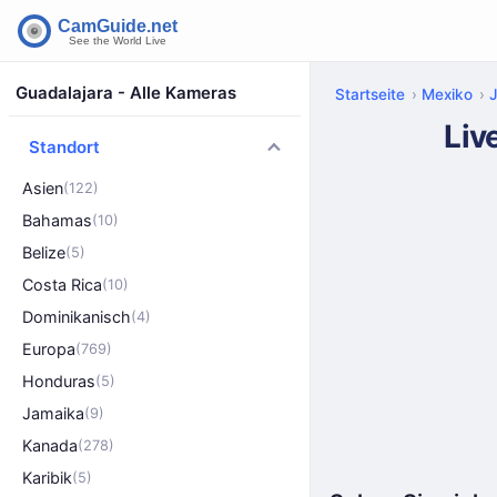
Guadalajara - Alle Kameras
Startseite
Mexiko
J
Liv
Standort
Asien
(122)
Bahamas
(10)
Belize
(5)
Costa Rica
(10)
Dominikanisch
(4)
Europa
(769)
Honduras
(5)
Jamaika
(9)
Kanada
(278)
Karibik
(5)