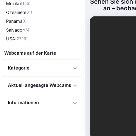
Sehen Sie sich 
Mexiko
(155)
an – beoba
Ozeanien
(61)
Panama
(6)
Salvador
(6)
USA
(2729)
Webcams auf der Karte
Kategorie
Aktuell angesagte Webcams
Informationen