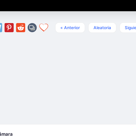
« Anterior
Aleatoria
Sigui
cámara