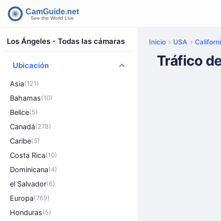
Los Ángeles - Todas las cámaras
Inicio
USA
Californ
Tráfico d
Ubicación
Asia
(121)
Bahamas
(10)
Belice
(5)
Canadá
(278)
Caribe
(5)
Costa Rica
(10)
Dominicana
(4)
el Salvador
(6)
Europa
(769)
Honduras
(5)