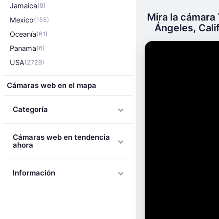
Jamaica
(9)
Mira la cámara 
Mexico
(155)
Ángeles, Calif
Oceanía
(61)
Panama
(6)
USA
(2729)
Cámaras web en el mapa
Categoría
Cámaras web en tendencia
ahora
Información