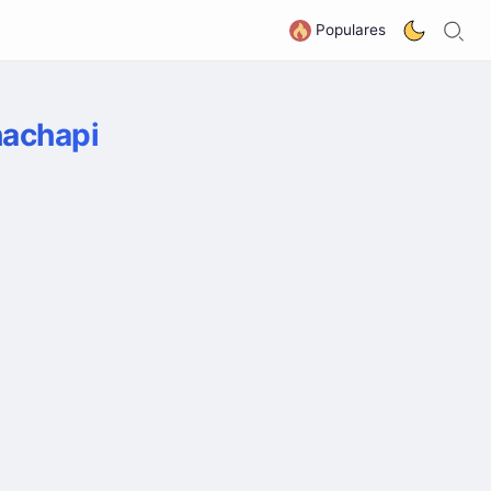
B
G
Populares
hachapi