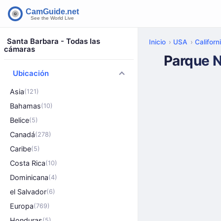
Santa Barbara - Todas las
Inicio
USA
Californ
cámaras
Parque N
Ubicación
Asia
(121)
Bahamas
(10)
Belice
(5)
Canadá
(278)
Caribe
(5)
Costa Rica
(10)
Dominicana
(4)
el Salvador
(6)
Europa
(769)
Honduras
(5)