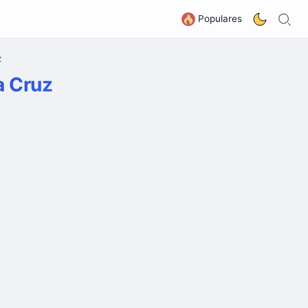
B
G
Populares
z
a Cruz