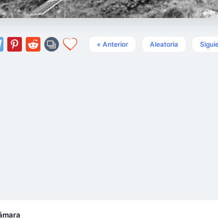
« Anterior
Aleatoria
Sigui
cámara