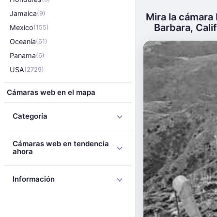
Jamaica
(9)
Mira la cámara 
Barbara, Calif
Mexico
(155)
Oceanía
(61)
Panama
(6)
USA
(2729)
Cámaras web en el mapa
Categoría
Cámaras web en tendencia
ahora
Información