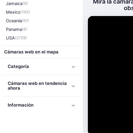
Mira la cámara
Jamaica
(9)
obs
Mexico
(155)
Oceanía
(61)
Panama
(6)
USA
(2729)
Cámaras web en el mapa
Categoría
Cámaras web en tendencia
ahora
Información