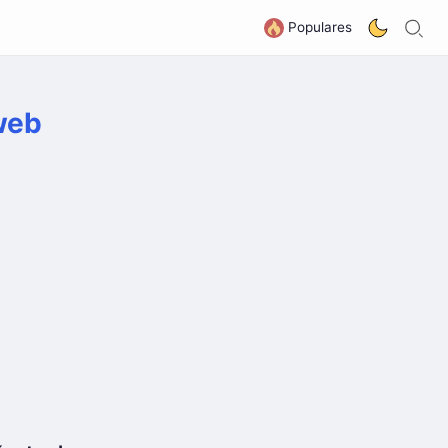
B
G
Populares
 web