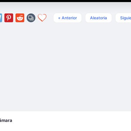
« Anterior
Aleatoria
Sigui
cámara