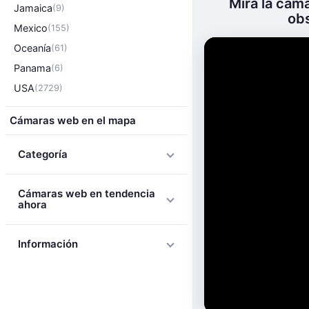
Mira la cám
Jamaica
(9)
obs
Mexico
(155)
Oceanía
(61)
Panama
(6)
USA
(2729)
Cámaras web en el mapa
Categoría
Cámaras web en tendencia
ahora
Información