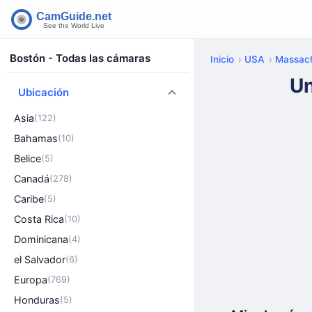
Bostón - Todas las cámaras
Inicio
USA
Massach
Un
Ubicación
Asia
(122)
Bahamas
(10)
Belice
(5)
Canadá
(278)
Caribe
(5)
Costa Rica
(10)
Dominicana
(4)
el Salvador
(6)
Europa
(769)
Honduras
(5)