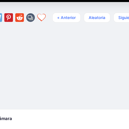
« Anterior
Aleatoria
Sigui
cámara