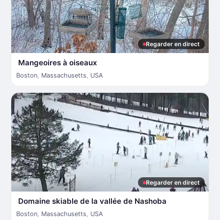
Regarder en direct
Mangeoires à oiseaux
Boston
,
Massachusetts
,
USA
Regarder en direct
Domaine skiable de la vallée de Nashoba
Boston
,
Massachusetts
,
USA