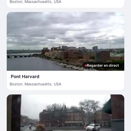
Boston
,
Massachusetts
,
USA
Regarder en direct
Pont Harvard
Boston
,
Massachusetts
,
USA