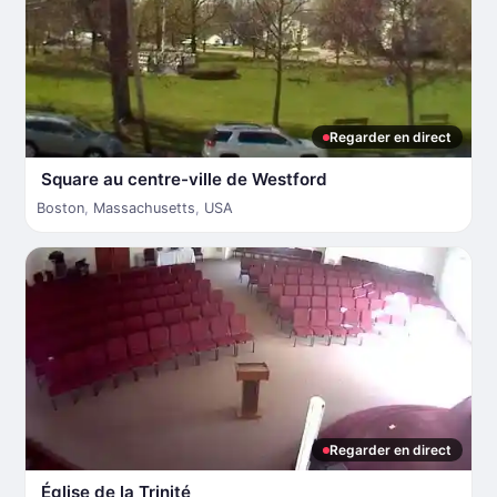
Regarder en direct
Square au centre-ville de Westford
Boston
,
Massachusetts
,
USA
Regarder en direct
Église de la Trinité