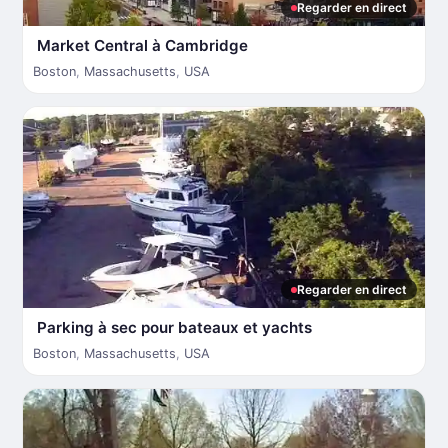
Regarder en direct
Market Central à Cambridge
Boston
,
Massachusetts
,
USA
Regarder en direct
Parking à sec pour bateaux et yachts
Boston
,
Massachusetts
,
USA