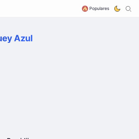
B
G
Populares
uey Azul