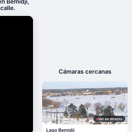
en Bemidji,
calle.
Cámaras cercanas
Ver en directo
Lago Bemidji