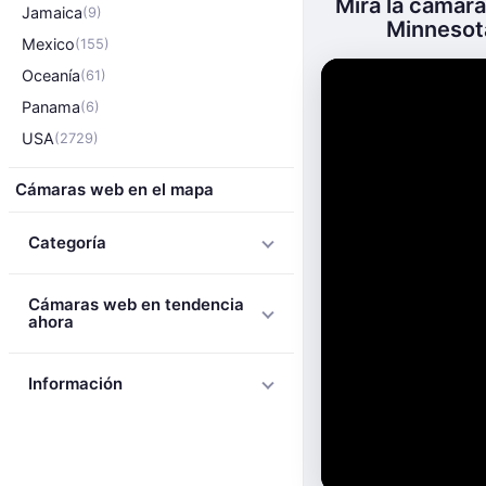
Mira la cámara
Jamaica
(9)
Minnesota
Mexico
(155)
Oceanía
(61)
Panama
(6)
USA
(2729)
Cámaras web en el mapa
Categoría
Cámaras web en tendencia
ahora
Información