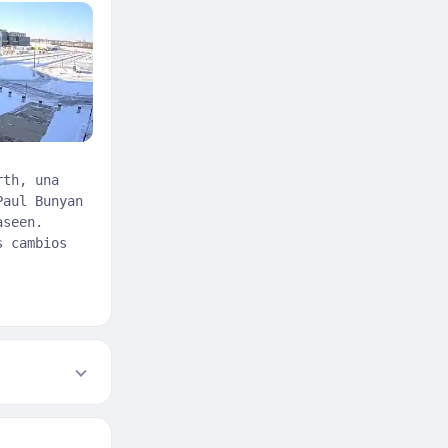
rth, una
Paul Bunyan
aseen.
s cambios