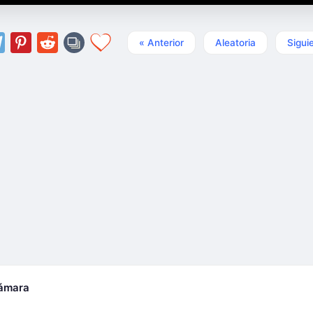
« Anterior
Aleatoria
Sigui
cámara